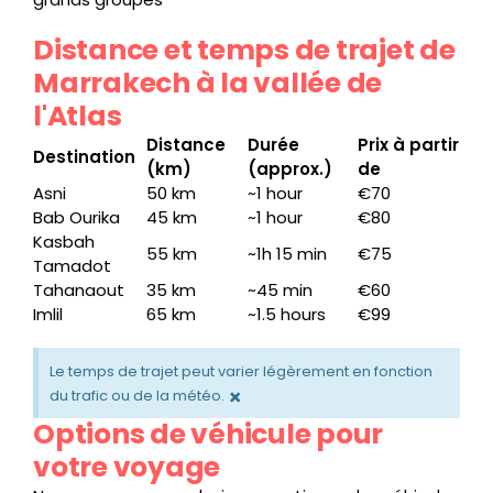
Distance et temps de trajet de
Marrakech à la vallée de
l'Atlas
Distance
Durée
Prix à partir
Destination
(km)
(approx.)
de
Asni
50 km
~1 hour
€70
Bab Ourika
45 km
~1 hour
€80
Kasbah
55 km
~1h 15 min
€75
Tamadot
Tahanaout
35 km
~45 min
€60
Imlil
65 km
~1.5 hours
€99
Le temps de trajet peut varier légèrement en fonction
×
du trafic ou de la météo.
Options de véhicule pour
votre voyage