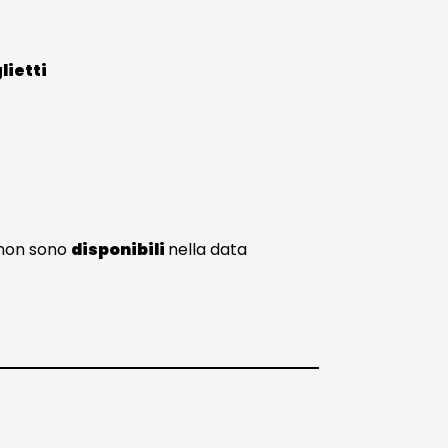
lietti
ti non sono
disponibili
nella data