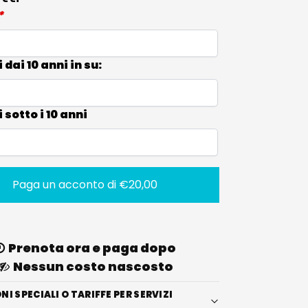
*
dai 10 anni in su:
sotto i 10 anni
Paga un acconto di
€
20,00
Prenota ora e paga dopo
Nessun costo nascosto
I SPECIALI O TARIFFE PER SERVIZI