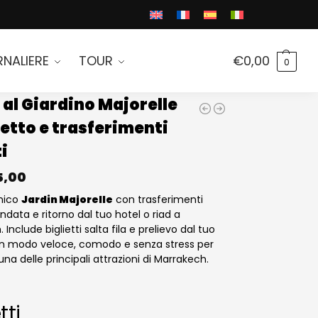
RNALIERE
TOUR
€
0,00
0
 al Giardino Majorelle
ietto e trasferimenti
i
5,00
onico
Jardin Majorelle
con trasferimenti
andata e ritorno dal tuo hotel o riad a
Include biglietti salta fila e prelievo dal tuo
 Un modo veloce, comodo e senza stress per
una delle principali attrazioni di Marrakech.
tti