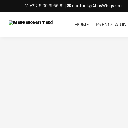
+212 6 00 31 66 81
|
contact@AtlasWings.ma
HOME
PRENOTA UN 