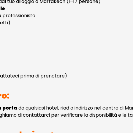
 dal tuo alloggio a Marrakech (1–17 persone)
le
a professionista
etti)
tattateci prima di prenotare)
ro:
a porta
da qualsiasi hotel, riad o indirizzo nel centro di M
iamo di contattarci per verificare la disponibilità e le ta