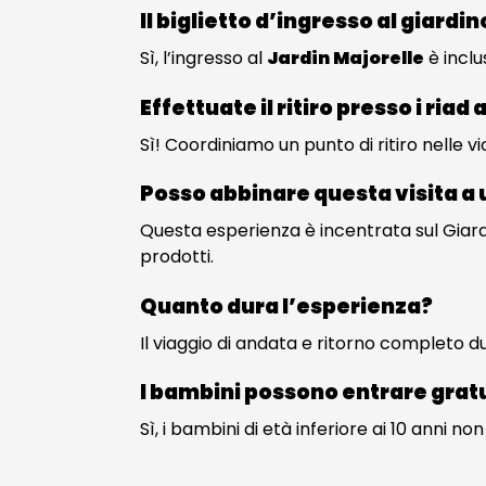
Il biglietto d’ingresso al giardi
Sì, l’ingresso al
Jardin Majorelle
è inclu
Effettuate il ritiro presso i riad
Sì! Coordiniamo un punto di ritiro nelle v
Posso abbinare questa visita a 
Questa esperienza è incentrata sul Giardin
prodotti.
Quanto dura l’esperienza?
Il viaggio di andata e ritorno completo du
I bambini possono entrare gra
Sì, i bambini di età inferiore ai 10 anni no