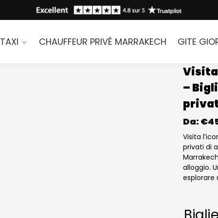
TAXI
CHAUFFEUR PRIVÉ MARRAKECH
GITE GIO
Visita
– Bigl
privat
Da:
€
4
Visita l’ic
privati di 
Marrakech. 
alloggio.
esplorare 
Biglie