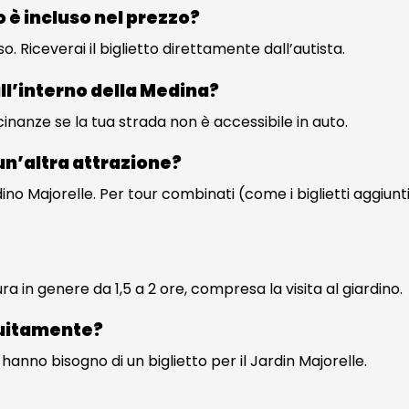
no è incluso nel prezzo?
so. Riceverai il biglietto direttamente dall’autista.
 all’interno della Medina?
icinanze se la tua strada non è accessibile in auto.
un’altra attrazione?
o Majorelle. Per tour combinati (come i biglietti aggiuntivi
ra in genere da 1,5 a 2 ore, compresa la visita al giardino.
tuitamente?
n hanno bisogno di un biglietto per il Jardin Majorelle.