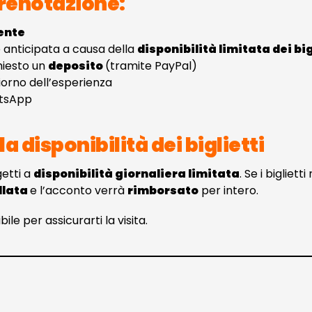
prenotazione:
ente
e anticipata a causa della
disponibilità limitata dei big
hiesto un
deposito
(tramite PayPal)
iorno dell’esperienza
atsApp
a disponibilità dei biglietti
getti a
disponibilità giornaliera limitata
. Se i bigliet
llata
e l’acconto verrà
rimborsato
per intero.
ile per assicurarti la visita.