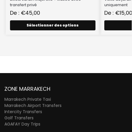
transfert privé
uniquement
De :
€
45,00
De :
€
15,0
Sélectionner des options
ZONE MARRAKECH
Marrakech Private Taxi
Marrakech Airport Transfers
Intercity Transfers
Golf Transfers
AGAFAY Day Trips