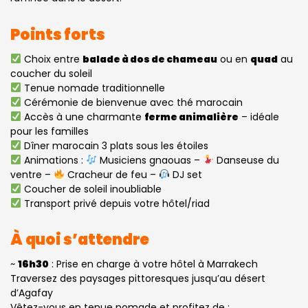
Points forts
Choix entre
balade à dos de chameau
ou en
quad
au
coucher du soleil
Tenue nomade traditionnelle
Cérémonie de bienvenue avec thé marocain
Accès à une charmante
ferme animalière
– idéale
pour les familles
Dîner marocain 3 plats sous les étoiles
Animations :
Musiciens gnaouas –
Danseuse du
ventre –
Cracheur de feu –
DJ set
Coucher de soleil inoubliable
Transport privé depuis votre hôtel/riad
À quoi s’attendre
~
16h30
: Prise en charge à votre hôtel à Marrakech
Traversez des paysages pittoresques jusqu’au désert
d’Agafay
Vêtez-vous en tenue nomade et profitez de :