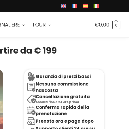
RNALIERE
TOUR
€
0,00
0
tire da € 199
Garanzia di prezzi bassi
Nessuna commissione
nascosta
Cancellazione gratuita
Annulla fino a 24 ore prima
Conferma rapida della
prenotazione
Prenota ora e paga dopo
Supporto clienti 24 ore su