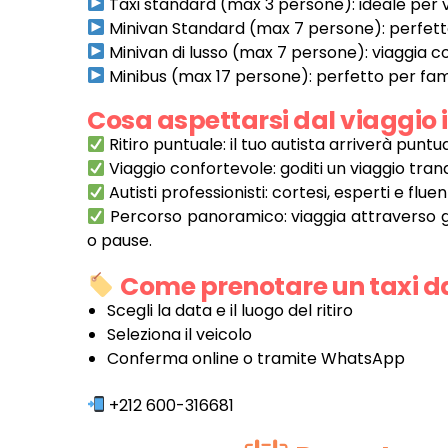
Taxi standard (max 3 persone): ideale per vi
Minivan Standard (max 7 persone): perfetto 
Minivan di lusso (max 7 persone): viaggia c
Minibus (max 17 persone): perfetto per fam
Cosa aspettarsi dal viaggio 
Ritiro puntuale: il tuo autista arriverà puntu
Viaggio confortevole: goditi un viaggio tranq
Autisti professionisti: cortesi, esperti e fluent
Percorso panoramico: viaggia attraverso gl
o pause.
Come prenotare un taxi d
Scegli la data e il luogo del ritiro
Seleziona il veicolo
Conferma online o tramite WhatsApp
+212 600-316681