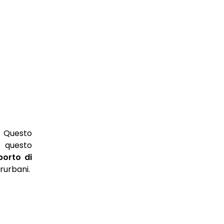
. Questo
o questo
porto di
erurbani.