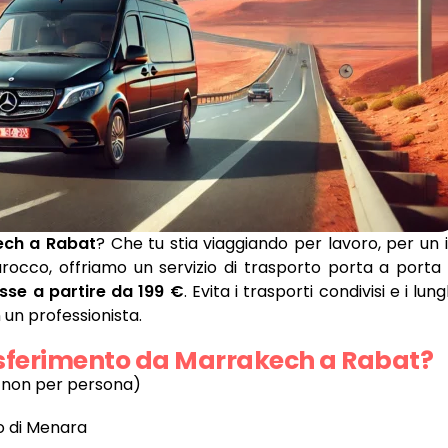
ech a Rabat
? Che tu stia viaggiando per lavoro, per un 
arocco, offriamo un servizio di trasporto porta a porta 
fisse a partire da 199 €
. Evita i trasporti condivisi e i lung
n un professionista.
rasferimento da Marrakech a Rabat?
o, non per persona)
to di Menara