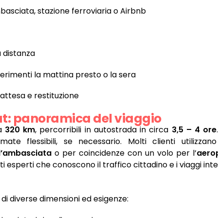
mbasciata, stazione ferroviaria o Airbnb
a distanza
sferimenti la mattina presto o la sera
 attesa e restituzione
t: panoramica del viaggio
ca
320 km
, percorribili in autostrada in circa
3,5 – 4 ore
e flessibili, se necessario. Molti clienti utilizzan
ll’ambasciata
o per coincidenze con un volo per l’
aero
i esperti che conoscono il traffico cittadino e i viaggi int
di diverse dimensioni ed esigenze: