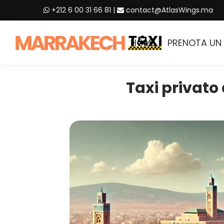
+212 6 00 31 66 81
|
contact@AtlasWings.ma
HOME
PRENOTA UN 
Taxi privato