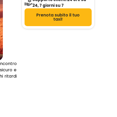
24, 7 giorni su 7
Prenota subito il tuo
taxi!
incontro
sicuro e
hi ritardi