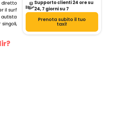
Supporto clienti 24 ore su
, diretto
24, 7 giorni su 7
r il surf
autista
Prenota subito il tuo
 singoli,
taxi!
ir?