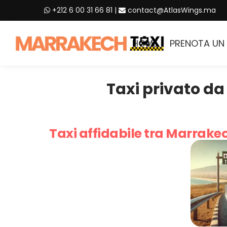
+212 6 00 31 66 81
|
contact@AtlasWings.ma
HOME
PRENOTA UN 
Taxi privato da
Taxi affidabile tra Marrake