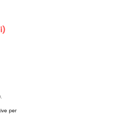
i)
.
tive per