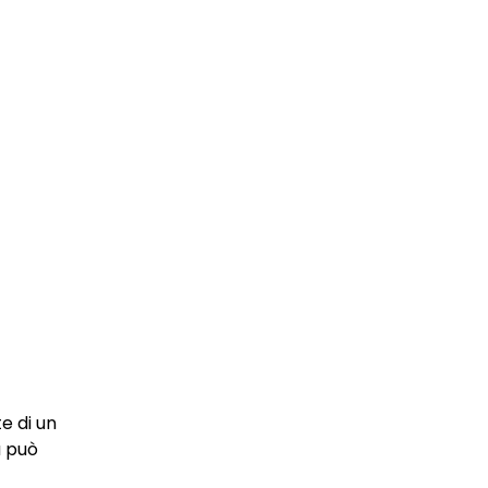
e di un
a può