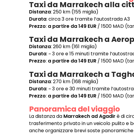
Taxi da Marrakech alla cit
Distanza
: 250 km (155 miglia)
Durata
: circa 3 ore tramite l’autostrada A3
Prezzo
:
a partire da 149 EUR
/ 1500 MAD (tari
Taxi da Marrakech a Aerop
Distanza
: 260 km (161 miglia)
Durata
: ~ 3 ore e 15 minuti tramite l’autostr
Prezzo
:
a partire da 149 EUR
/ 1500 MAD (tari
Taxi da Marrakech a Tagh
Distanza
: 270 km (168 miglia)
Durata
: ~ 3 ore e 30 minuti tramite l’autostr
Prezzo
:
a partire da 149 EUR
/ 1500 MAD (tari
Panoramica del viaggio
La distanza da
Marrakech ad Agadir
è di ci
trasferimento privato in un veicolo pulito e b
anche organizzare brevi soste panoramiche o