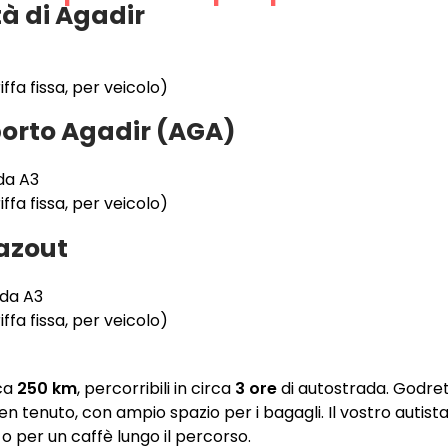
tà di Agadir
ffa fissa, per veicolo)
orto Agadir (AGA)
ada A3
ffa fissa, per veicolo)
azout
ada A3
ffa fissa, per veicolo)
rca
250 km
, percorribili in circa
3 ore
di autostrada. Godret
en tenuto, con ampio spazio per i bagagli. Il vostro autist
 per un caffè lungo il percorso.