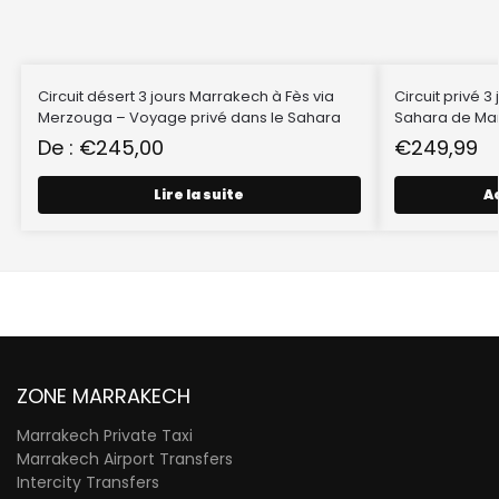
Circuit désert 3 jours Marrakech à Fès via
Circuit privé 3
Merzouga – Voyage privé dans le Sahara
Sahara de Ma
De :
€
245,00
€
249,99
Lire la suite
A
ZONE MARRAKECH
Marrakech Private Taxi
Marrakech Airport Transfers
Intercity Transfers