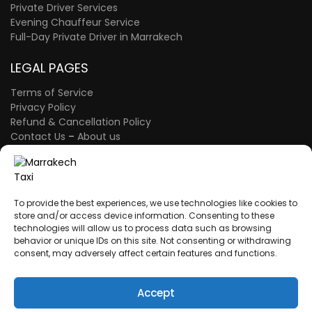
Private Driver Services
Evening Chauffeur Service
Full-Day Private Driver in Marrakech
LEGAL PAGES
Terms of Service
Privacy Policy
Refund & Cancellation Policy
Contact Us
–
About us
FAQ Page
–
The Blog
A proud member of the Atlas Wings Group.
ATLAS WINGS LLC
– 30 N Gould St Ste R
To provide the best experiences, we use technologies like cookies to
Sheridan, WY 82801 – USA
store and/or access device information. Consenting to these
technologies will allow us to process data such as browsing
behavior or unique IDs on this site. Not consenting or withdrawing
consent, may adversely affect certain features and functions.
A proud member of the Atlas Wings Group.
ATLAS WINGS SARL AU
– Morocco
ICE: 003856849000009
Accept