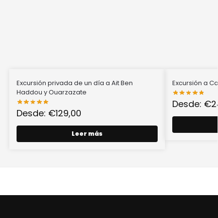
Excursión privada de un día a Ait Ben
Excursión a 
Haddou y Ouarzazate
Desde:
€
2
Desde:
€
129,00
Leer más