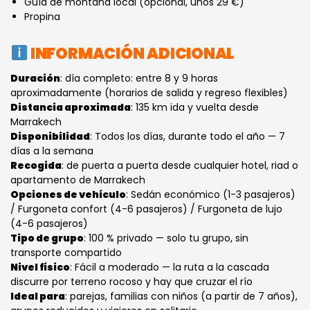
Guía de montaña local (opcional, unos 29 €)
Propina
INFORMACIÓN ADICIONAL
Duración
: día completo: entre 8 y 9 horas
aproximadamente (horarios de salida y regreso flexibles)
Distancia aproximada
: 135 km ida y vuelta desde
Marrakech
Disponibilidad
: Todos los días, durante todo el año — 7
días a la semana
Recogida
: de puerta a puerta desde cualquier hotel, riad o
apartamento de Marrakech
Opciones de vehículo
: Sedán económico (1-3 pasajeros)
/ Furgoneta confort (4-6 pasajeros) / Furgoneta de lujo
(4-6 pasajeros)
Tipo de grupo
: 100 % privado — solo tu grupo, sin
transporte compartido
Nivel físico
: Fácil a moderado — la ruta a la cascada
discurre por terreno rocoso y hay que cruzar el río
Ideal para
: parejas, familias con niños (a partir de 7 años),